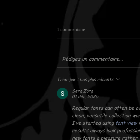
1 commentaire
Rédigez un commentaire...
Trier par :
Les plus récents
Serg Zorg
01 déc. 2025
Regular fonts can often be o
clean, versatile collection w
I’ve started using 
font view
 
results always look professio
new fonts a pleasure rather 