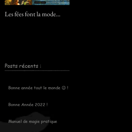
Les fées font la mode…
Le pack "Pixies" :-) ! / Th
"Pixies" pack :-) !
Posts récents :
Bonne année tout le monde 😉 !
Bonne Année 2022 !
Manuel de magie pratique