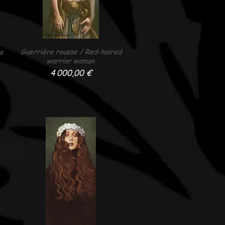
a
Guerrière rousse / Red-haired
Aperçu rapide
warrior woman
Prix
4 000,00 €