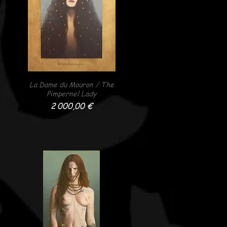
La Dame du Mouron / The
Aperçu rapide
Pimpernel Lady
Prix
2 000,00 €