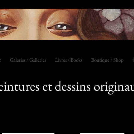
t
Galeries / Galleries
Livres / Books
Boutique / Shop
eintures et dessins origina