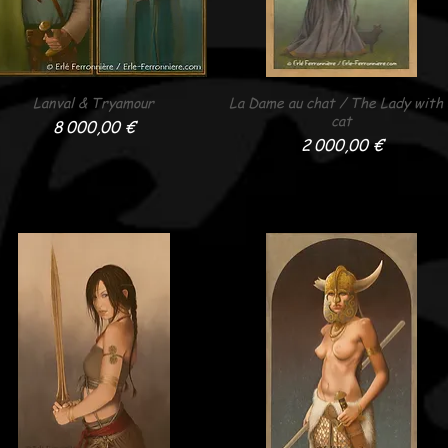
Lanval & Tryamour
Aperçu rapide
La Dame au chat / The Lady with 
Aperçu rapide
cat
Prix
8 000,00 €
Prix
2 000,00 €