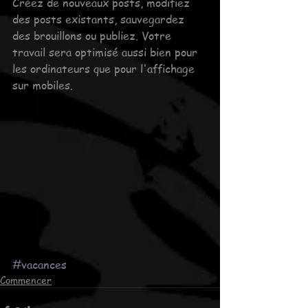
Créez de nouveaux posts, modifiez 
des posts existants, sauvegardez 
des brouillons ou publiez. Votre 
travail sera optimisé aussi bien pour 
les ordinateurs que pour l'affichage 
sur mobiles.
#vacances
Commencer