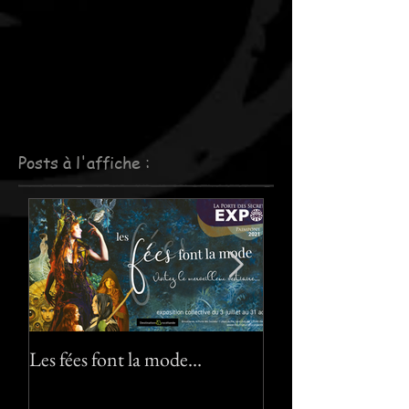
Posts à l'affiche :
Les fées font la mode…
Le pack "Pixies" :-)
"Pixies" pack :-) !