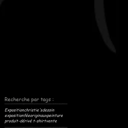
Recherche par tags :
Exposition
christie's
dessin
exposition
fée
originaux
peinture
produit-dérivé t-shirt
vente