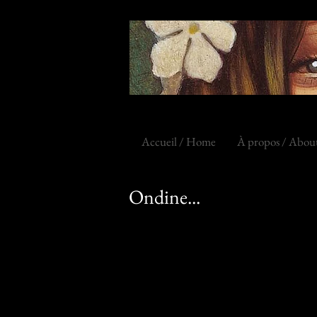
Accueil / Home
À propos / Abou
Ondine...