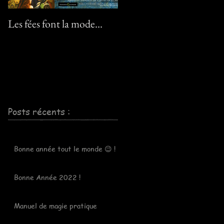
Les fées font la mode…
Le pack "Pixies" :-) ! / Th
"Pixies" pack :-) !
Posts récents :
Bonne année tout le monde 😉 !
Bonne Année 2022 !
Manuel de magie pratique