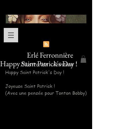
Erlé Ferronnière
Happy Saint Patrick's Day !
Illustration - Peinture
Happy Saint Patrick's Day !
Joyeuse Saint Patrick ! 
(Avec une pensée pour Tonton Bobby)