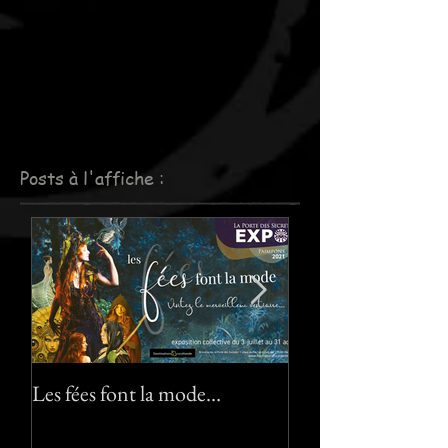
Posts à l'affiche :
Les fées font la mode…
Le pack "Pixies" :-)
"Pixies" pack :-) !