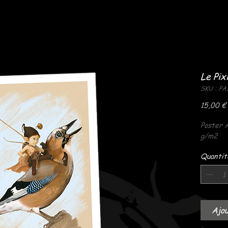
Le Pix
SKU : PA
15,00 €
Poster 
g/m2
Quantit
Ajou