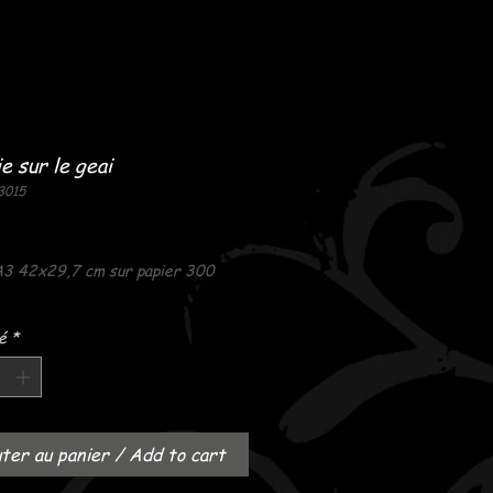
ie sur le geai
3015
Prix
A3 42x29,7 cm sur papier 300
é
*
ter au panier / Add to cart