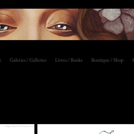
t
Galeries / Galleries
Livres / Books
Boutique / Shop