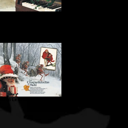
eau-03 Les Lutins domestiques
au-06 Le Croquemitaine de Noël