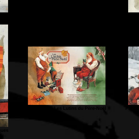
Pann
Panneau-05 Les Lutins du Père-Noël
Panne
ques