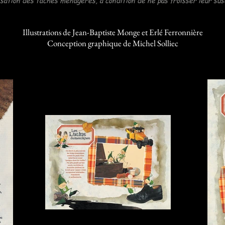
isation des tâches ménagères, à condition de ne pas froisser leur susc
Illustrations de
Jean-Baptiste Monge
et Erlé Ferronnière
Conception graphique de
Michel Solliec
Panneau-02 Les Lutins domestiques