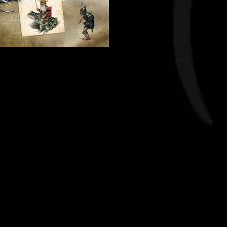
neau-18 Les Lutins guerriers