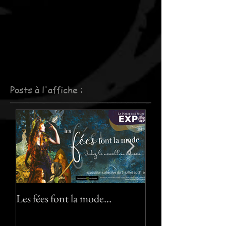
Posts à l'affiche :
Les fées font la mode…
Le pack "Pixies" :-)
"Pixies" pack :-) !