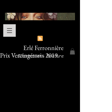
Erlé Ferronnière
Prix Vercingétorix 2019
Illustration - Peinture