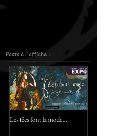
Posts à l'affiche :
Les fées font la mode…
Le pack "Pixies" :-)
"Pixies" pack :-) !