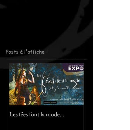
Posts à l'affiche :
Les fées font la mode…
Le pack "Pixies" :-)
"Pixies" pack :-) !