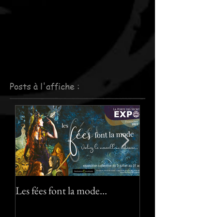
Posts à l'affiche :
Les fées font la mode…
Le pack "Pixies" :-)
"Pixies" pack :-) !