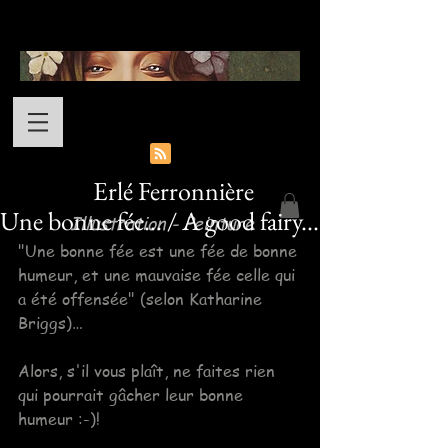
Erlé Ferronnière
Une bonne fée... / A good fairy...
Illustration - Peinture
"Une bonne fée est une fée de bonne 
humeur, et une mauvaise fée celle qui 
a été offensée" (selon Katharine 
Briggs)…
Alors, s'il vous plaît, ne faites rien 
qui pourrait gâcher leur bonne 
humeur :-)!