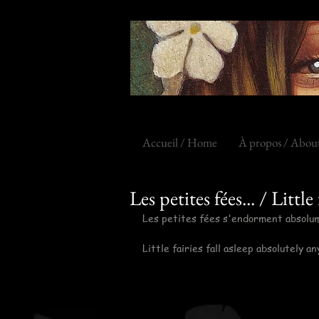
Accueil / Home
À propos / Abou
Les petites fées... / Little f
Les petites fées s'endorment absolum
Little fairies fall asleep absolutely a