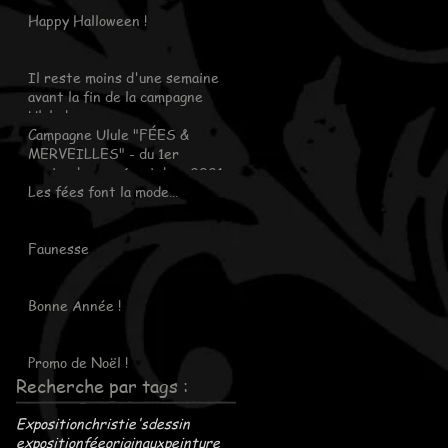
Happy Halloween !
Il reste moins d'une semaine
avant la fin de la campagne
Ulule !
Campagne Ulule "FÉES &
MERVEILLES" - du 1er
septembre au 6 octobre 2021
Les fées font la mode…
Faunesse
Bonne Année !
Promo de Noël !
Recherche par tags :
Exposition
christie's
dessin
exposition
fée
originaux
peinture