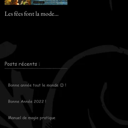
Les fées font la mode…
Le pack "Pixies" :-) ! / Th
"Pixies" pack :-) !
Posts récents :
Bonne année tout le monde 😉 !
Bonne Année 2022 !
Manuel de magie pratique