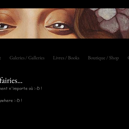
t
Galeries / Galleries
Livres / Books
Boutique / Shop
airies...
ent n'importe où :-D !
nywhere :-D !