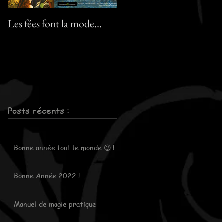
Les fées font la mode…
Le pack "Pixies" :-) ! / Th
"Pixies" pack :-) !
Posts récents :
Bonne année tout le monde 😉 !
Bonne Année 2022 !
Manuel de magie pratique