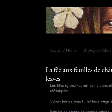
Accueil / Home
À propos / Abou
La fée aux feuilles de châ
leaves
Les fées sylvestres ont parfois des ai
châtaignier…
Sylvan fairies sometimes have wings s
Voir les peintures et dessins originau