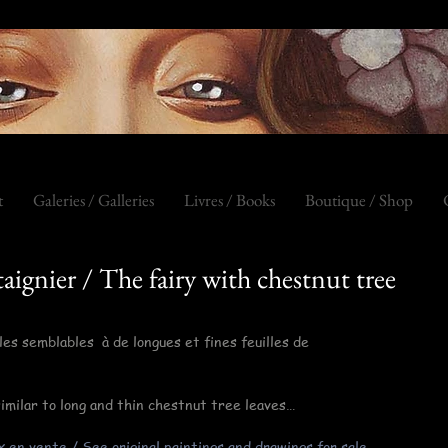
t
Galeries / Galleries
Livres / Books
Boutique / Shop
taignier / The fairy with chestnut tree
les semblables  à de longues et fines feuilles de 
imilar to long and thin chestnut tree leaves…
x en vente / See original paintings and drawings for sale