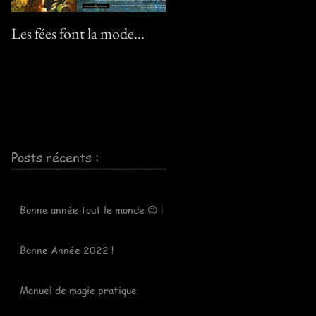
Les fées font la mode…
Le pack "Pixies" :-) ! / Th
"Pixies" pack :-) !
Posts récents :
Bonne année tout le monde 😉 !
Bonne Année 2022 !
Manuel de magie pratique