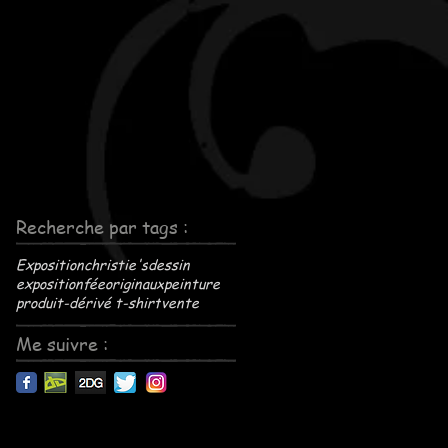
Recherche par tags :
Exposition
christie's
dessin
exposition
fée
originaux
peinture
produit-dérivé t-shirt
vente
Me suivre :