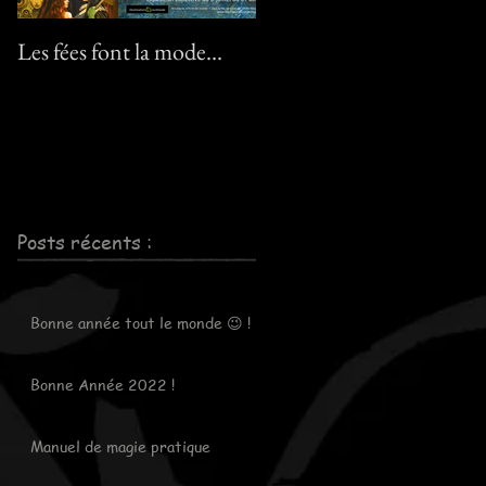
Les fées font la mode…
Le pack "Pixies" :-) ! / Th
"Pixies" pack :-) !
Posts récents :
Bonne année tout le monde 😉 !
Bonne Année 2022 !
Manuel de magie pratique