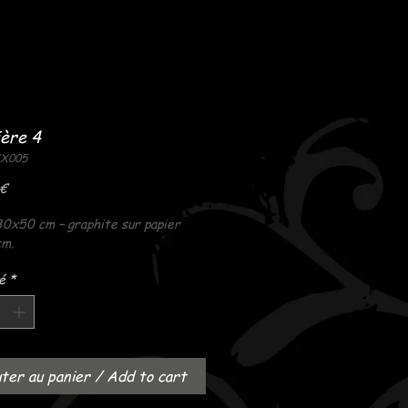
ère 4
XX005
Prix
 €
30x50 cm – graphite sur papier
m.
é
*
ter au panier / Add to cart