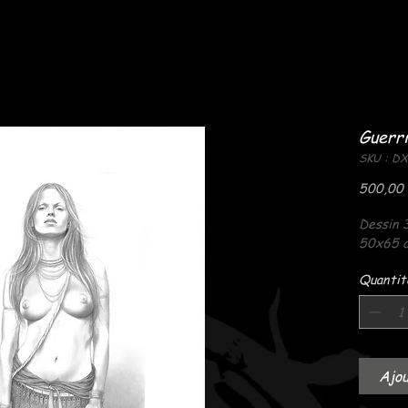
Guerri
SKU : D
500,00
Dessin 
50x65 c
Quantit
Ajou